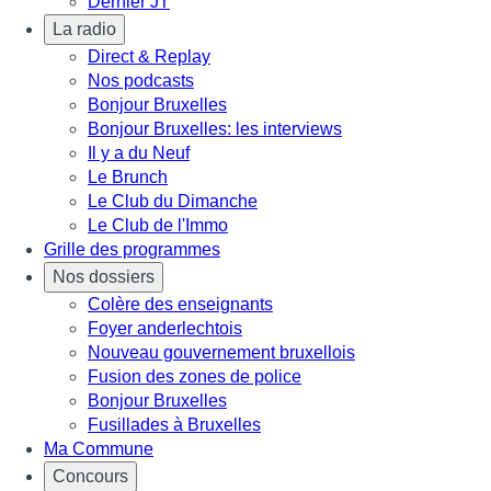
Dernier JT
La radio
Direct & Replay
Nos podcasts
Bonjour Bruxelles
Bonjour Bruxelles: les interviews
Il y a du Neuf
Le Brunch
Le Club du Dimanche
Le Club de l'Immo
Grille des programmes
Nos dossiers
Colère des enseignants
Foyer anderlechtois
Nouveau gouvernement bruxellois
Fusion des zones de police
Bonjour Bruxelles
Fusillades à Bruxelles
Ma Commune
Concours