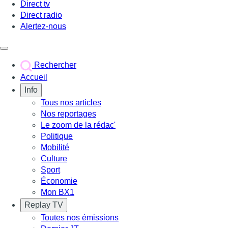
Direct tv
Direct radio
Alertez-nous
Déclencher le menu
Rechercher
Accueil
Info
Tous nos articles
Nos reportages
Le zoom de la rédac'
Politique
Mobilité
Culture
Sport
Économie
Mon BX1
Replay TV
Toutes nos émissions