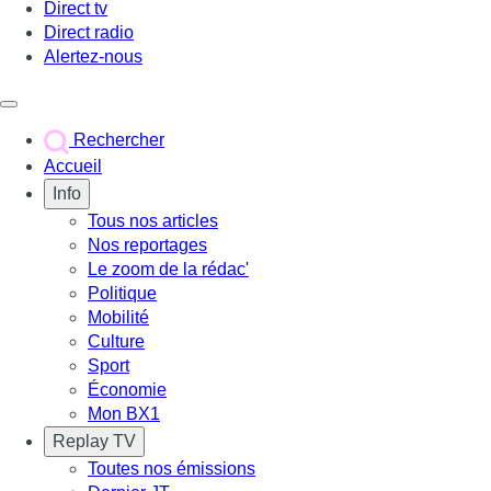
Direct tv
Direct radio
Alertez-nous
Déclencher le menu
Rechercher
Accueil
Info
Tous nos articles
Nos reportages
Le zoom de la rédac'
Politique
Mobilité
Culture
Sport
Économie
Mon BX1
Replay TV
Toutes nos émissions