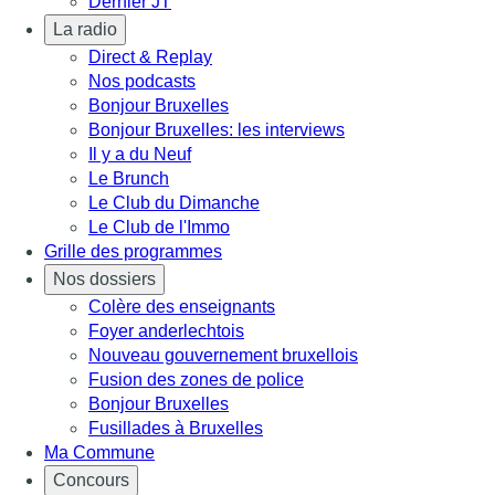
Dernier JT
La radio
Direct & Replay
Nos podcasts
Bonjour Bruxelles
Bonjour Bruxelles: les interviews
Il y a du Neuf
Le Brunch
Le Club du Dimanche
Le Club de l'Immo
Grille des programmes
Nos dossiers
Colère des enseignants
Foyer anderlechtois
Nouveau gouvernement bruxellois
Fusion des zones de police
Bonjour Bruxelles
Fusillades à Bruxelles
Ma Commune
Concours