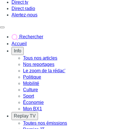
Direct tv
Direct radio
Alertez-nous
Déclencher le menu
Rechercher
Accueil
Info
Tous nos articles
Nos reportages
Le zoom de la rédac'
Politique
Mobilité
Culture
Sport
Économie
Mon BX1
Replay TV
Toutes nos émissions