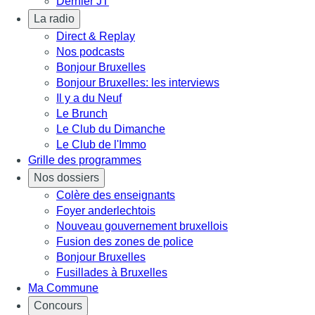
Dernier JT
La radio
Direct & Replay
Nos podcasts
Bonjour Bruxelles
Bonjour Bruxelles: les interviews
Il y a du Neuf
Le Brunch
Le Club du Dimanche
Le Club de l'Immo
Grille des programmes
Nos dossiers
Colère des enseignants
Foyer anderlechtois
Nouveau gouvernement bruxellois
Fusion des zones de police
Bonjour Bruxelles
Fusillades à Bruxelles
Ma Commune
Concours