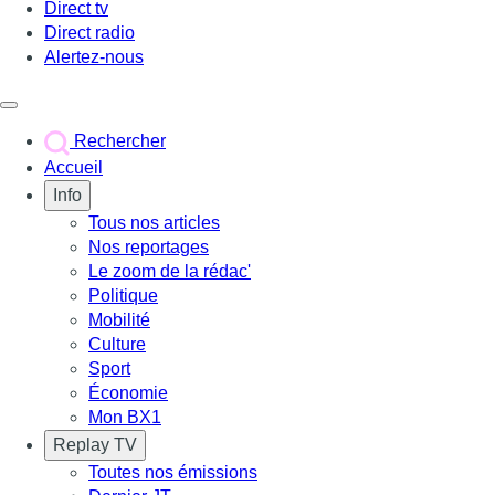
Direct tv
Direct radio
Alertez-nous
Déclencher le menu
Rechercher
Accueil
Info
Tous nos articles
Nos reportages
Le zoom de la rédac'
Politique
Mobilité
Culture
Sport
Économie
Mon BX1
Replay TV
Toutes nos émissions