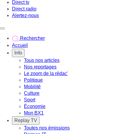
Direct tv
Direct radio
Alertez-nous
Déclencher le menu
Rechercher
Accueil
Info
Tous nos articles
Nos reportages
Le zoom de la rédac'
Politique
Mobilité
Culture
Sport
Économie
Mon BX1
Replay TV
Toutes nos émissions