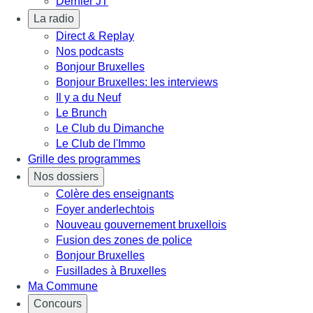
Dernier JT
La radio
Direct & Replay
Nos podcasts
Bonjour Bruxelles
Bonjour Bruxelles: les interviews
Il y a du Neuf
Le Brunch
Le Club du Dimanche
Le Club de l'Immo
Grille des programmes
Nos dossiers
Colère des enseignants
Foyer anderlechtois
Nouveau gouvernement bruxellois
Fusion des zones de police
Bonjour Bruxelles
Fusillades à Bruxelles
Ma Commune
Concours