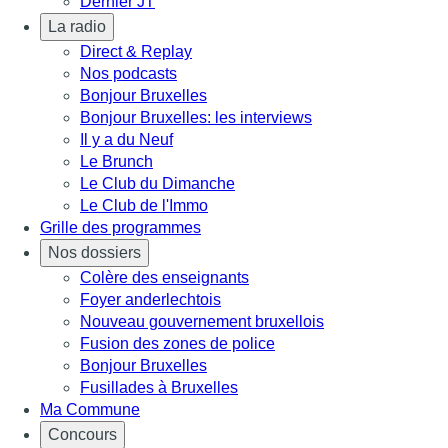
Dernier JT
La radio
Direct & Replay
Nos podcasts
Bonjour Bruxelles
Bonjour Bruxelles: les interviews
Il y a du Neuf
Le Brunch
Le Club du Dimanche
Le Club de l'Immo
Grille des programmes
Nos dossiers
Colère des enseignants
Foyer anderlechtois
Nouveau gouvernement bruxellois
Fusion des zones de police
Bonjour Bruxelles
Fusillades à Bruxelles
Ma Commune
Concours