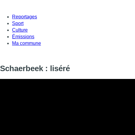
Reportages
Sport
Culture
Émissions
Ma commune
Schaerbeek : liséré