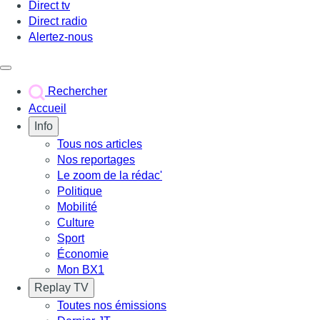
Direct tv
Direct radio
Alertez-nous
Déclencher le menu
Rechercher
Accueil
Info
Tous nos articles
Nos reportages
Le zoom de la rédac'
Politique
Mobilité
Culture
Sport
Économie
Mon BX1
Replay TV
Toutes nos émissions