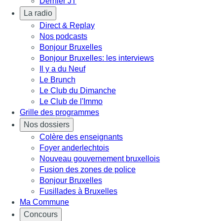
Dernier JT
La radio
Direct & Replay
Nos podcasts
Bonjour Bruxelles
Bonjour Bruxelles: les interviews
Il y a du Neuf
Le Brunch
Le Club du Dimanche
Le Club de l'Immo
Grille des programmes
Nos dossiers
Colère des enseignants
Foyer anderlechtois
Nouveau gouvernement bruxellois
Fusion des zones de police
Bonjour Bruxelles
Fusillades à Bruxelles
Ma Commune
Concours