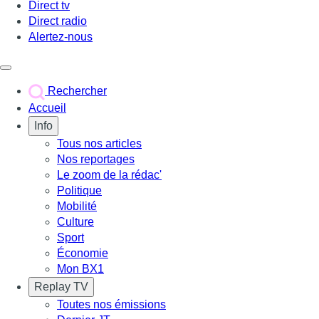
Direct tv
Direct radio
Alertez-nous
Déclencher le menu
Rechercher
Accueil
Info
Tous nos articles
Nos reportages
Le zoom de la rédac'
Politique
Mobilité
Culture
Sport
Économie
Mon BX1
Replay TV
Toutes nos émissions