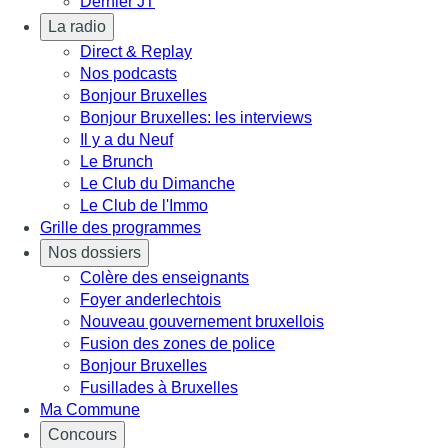
Dernier JT
La radio
Direct & Replay
Nos podcasts
Bonjour Bruxelles
Bonjour Bruxelles: les interviews
Il y a du Neuf
Le Brunch
Le Club du Dimanche
Le Club de l'Immo
Grille des programmes
Nos dossiers
Colère des enseignants
Foyer anderlechtois
Nouveau gouvernement bruxellois
Fusion des zones de police
Bonjour Bruxelles
Fusillades à Bruxelles
Ma Commune
Concours