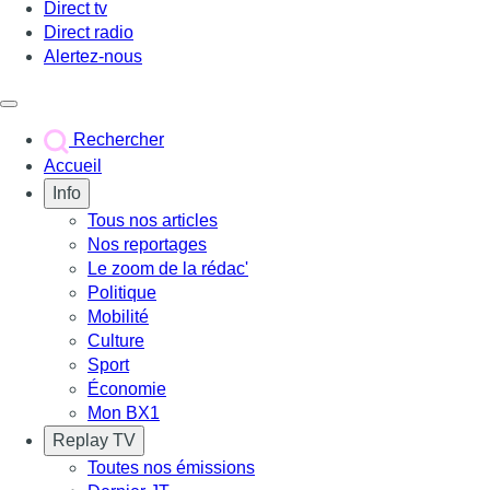
Direct tv
Direct radio
Alertez-nous
Déclencher le menu
Rechercher
Accueil
Info
Tous nos articles
Nos reportages
Le zoom de la rédac'
Politique
Mobilité
Culture
Sport
Économie
Mon BX1
Replay TV
Toutes nos émissions