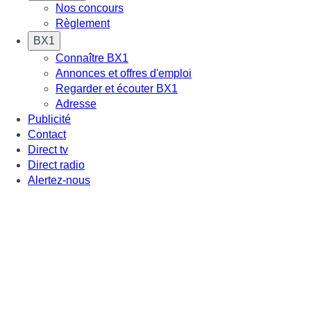
Nos concours
Règlement
BX1
Connaître BX1
Annonces et offres d'emploi
Regarder et écouter BX1
Adresse
Publicité
Contact
Direct tv
Direct radio
Alertez-nous