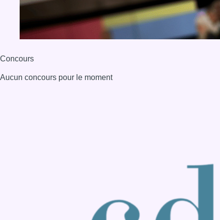
BX1 2026
Back to top
Consulter page Instagram
Consulter page Facebook
Consulter Youtube
Consulter TikTok
Nous rejoindre sur Whatsapp
S'abonner à notre newsletter
Connaître BX1