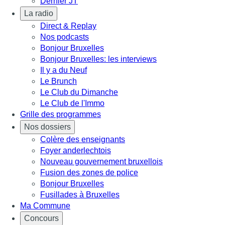
Dernier JT
La radio
Direct & Replay
Nos podcasts
Bonjour Bruxelles
Bonjour Bruxelles: les interviews
Il y a du Neuf
Le Brunch
Le Club du Dimanche
Le Club de l'Immo
Grille des programmes
Nos dossiers
Colère des enseignants
Foyer anderlechtois
Nouveau gouvernement bruxellois
Fusion des zones de police
Bonjour Bruxelles
Fusillades à Bruxelles
Ma Commune
Concours