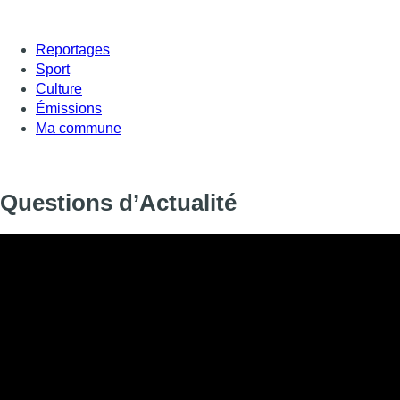
Reportages
Sport
Culture
Émissions
Ma commune
Questions d’Actualité
Installation du nouveau gouvernement de la Fédération Wallonie
serment au Parlement de la FWB.
Informations
DIFFUSION