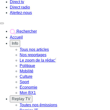
Direct tv
Direct radio
Alertez-nous
Déclencher le menu
Rechercher
Accueil
Info
Tous nos articles
Nos reportages
Le zoom de la rédac'
Politique
Mobilité
Culture
Sport
Économie
Mon BX1
Replay TV
Toutes nos émissions