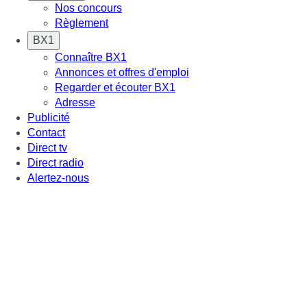
Nos concours
Règlement
BX1
Connaître BX1
Annonces et offres d'emploi
Regarder et écouter BX1
Adresse
Publicité
Contact
Direct tv
Direct radio
Alertez-nous