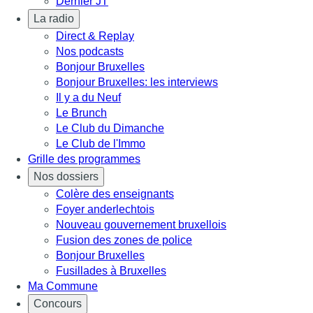
Dernier JT
La radio
Direct & Replay
Nos podcasts
Bonjour Bruxelles
Bonjour Bruxelles: les interviews
Il y a du Neuf
Le Brunch
Le Club du Dimanche
Le Club de l'Immo
Grille des programmes
Nos dossiers
Colère des enseignants
Foyer anderlechtois
Nouveau gouvernement bruxellois
Fusion des zones de police
Bonjour Bruxelles
Fusillades à Bruxelles
Ma Commune
Concours