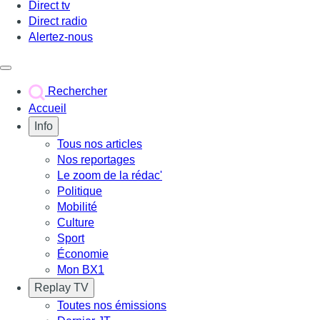
Direct tv
Direct radio
Alertez-nous
Déclencher le menu
Rechercher
Accueil
Info
Tous nos articles
Nos reportages
Le zoom de la rédac'
Politique
Mobilité
Culture
Sport
Économie
Mon BX1
Replay TV
Toutes nos émissions