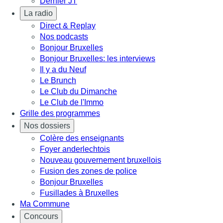
Dernier JT
La radio
Direct & Replay
Nos podcasts
Bonjour Bruxelles
Bonjour Bruxelles: les interviews
Il y a du Neuf
Le Brunch
Le Club du Dimanche
Le Club de l'Immo
Grille des programmes
Nos dossiers
Colère des enseignants
Foyer anderlechtois
Nouveau gouvernement bruxellois
Fusion des zones de police
Bonjour Bruxelles
Fusillades à Bruxelles
Ma Commune
Concours