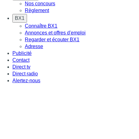
Nos concours
Règlement
BX1
Connaître BX1
Annonces et offres d'emploi
Regarder et écouter BX1
Adresse
Publicité
Contact
Direct tv
Direct radio
Alertez-nous