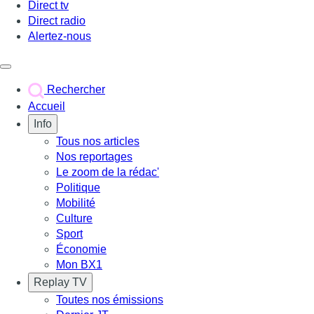
Direct tv
Direct radio
Alertez-nous
Déclencher le menu
Rechercher
Accueil
Info
Tous nos articles
Nos reportages
Le zoom de la rédac'
Politique
Mobilité
Culture
Sport
Économie
Mon BX1
Replay TV
Toutes nos émissions