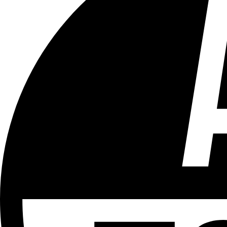
Tous les âges
Aucun contenu préjudiciable.
Plus d'explications sur ce classement
ÉMISSION
Quartiers
Partager l'émission
Facebook
Twitter
WhatsApp
Share