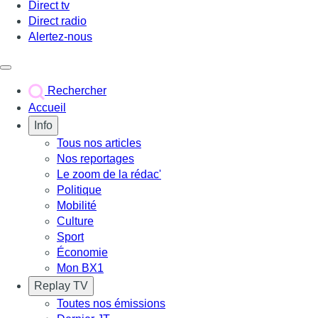
Direct tv
Direct radio
Alertez-nous
Déclencher le menu
Rechercher
Accueil
Info
Tous nos articles
Nos reportages
Le zoom de la rédac'
Politique
Mobilité
Culture
Sport
Économie
Mon BX1
Replay TV
Toutes nos émissions