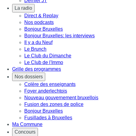
Dernier JT
La radio
Direct & Replay
Nos podcasts
Bonjour Bruxelles
Bonjour Bruxelles: les interviews
Il y a du Neuf
Le Brunch
Le Club du Dimanche
Le Club de l'Immo
Grille des programmes
Nos dossiers
Colère des enseignants
Foyer anderlechtois
Nouveau gouvernement bruxellois
Fusion des zones de police
Bonjour Bruxelles
Fusillades à Bruxelles
Ma Commune
Concours