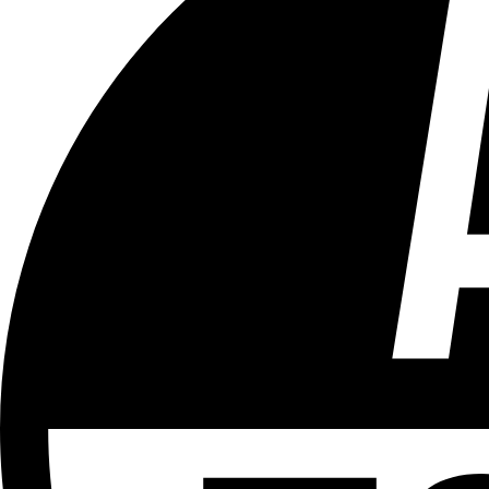
Tous les âges
Aucun contenu préjudiciable.
Plus d'explications sur ce classement
ÉMISSION
Quartiers
Partager l'émission
Facebook
Twitter
WhatsApp
Share