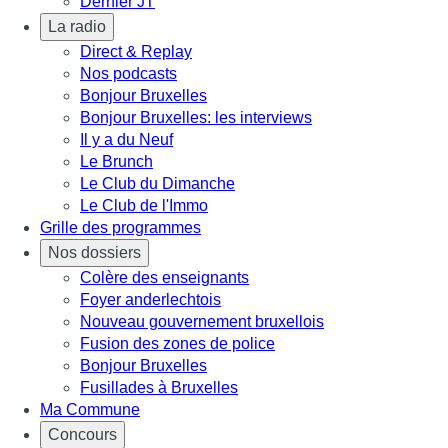
Dernier JT
La radio
Direct & Replay
Nos podcasts
Bonjour Bruxelles
Bonjour Bruxelles: les interviews
Il y a du Neuf
Le Brunch
Le Club du Dimanche
Le Club de l'Immo
Grille des programmes
Nos dossiers
Colère des enseignants
Foyer anderlechtois
Nouveau gouvernement bruxellois
Fusion des zones de police
Bonjour Bruxelles
Fusillades à Bruxelles
Ma Commune
Concours