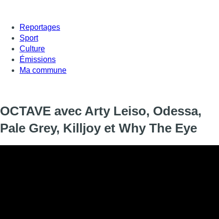
Reportages
Sport
Culture
Émissions
Ma commune
OCTAVE avec Arty Leiso, Odessa,
Pale Grey, Killjoy et Why The Eye
Cette semaine dans O.C.T.A.V.E, coup de kif pour Arty Leiso et 
Pellicule, on vous présentera le projet Odessa, une maison d’ar
Lhussier, qui est aussi musicien entre autres dans Pale Grey, inte
focus sur KillJoy qui associe rock et cookie, et notre clip de l