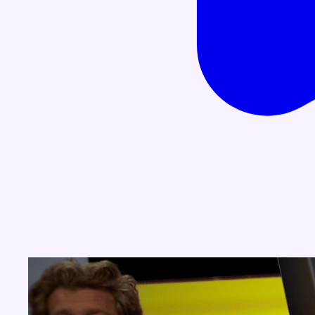
Concours
Aucun concours pour le moment