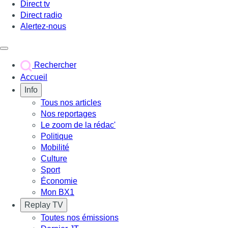
Direct tv
Direct radio
Alertez-nous
Déclencher le menu
Rechercher
Accueil
Info
Tous nos articles
Nos reportages
Le zoom de la rédac'
Politique
Mobilité
Culture
Sport
Économie
Mon BX1
Replay TV
Toutes nos émissions