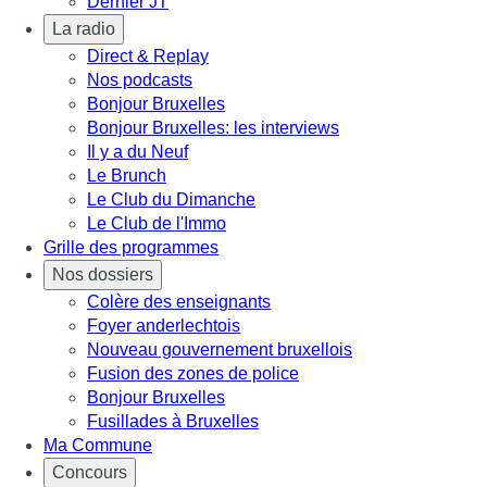
Dernier JT
La radio
Direct & Replay
Nos podcasts
Bonjour Bruxelles
Bonjour Bruxelles: les interviews
Il y a du Neuf
Le Brunch
Le Club du Dimanche
Le Club de l'Immo
Grille des programmes
Nos dossiers
Colère des enseignants
Foyer anderlechtois
Nouveau gouvernement bruxellois
Fusion des zones de police
Bonjour Bruxelles
Fusillades à Bruxelles
Ma Commune
Concours