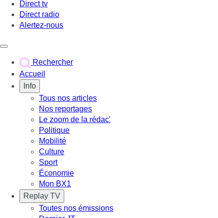
Direct tv
Direct radio
Alertez-nous
Déclencher le menu
Rechercher
Accueil
Info
Tous nos articles
Nos reportages
Le zoom de la rédac'
Politique
Mobilité
Culture
Sport
Économie
Mon BX1
Replay TV
Toutes nos émissions