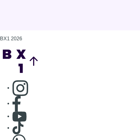
BX1 2026
Back to top
Consulter page Instagram
Consulter page Facebook
Consulter Youtube
Consulter TikTok
Nous rejoindre sur Whatsapp