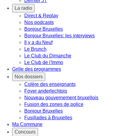
Dernier JT
La radio
Direct & Replay
Nos podcasts
Bonjour Bruxelles
Bonjour Bruxelles: les interviews
Il y a du Neuf
Le Brunch
Le Club du Dimanche
Le Club de l'Immo
Grille des programmes
Nos dossiers
Colère des enseignants
Foyer anderlechtois
Nouveau gouvernement bruxellois
Fusion des zones de police
Bonjour Bruxelles
Fusillades à Bruxelles
Ma Commune
Concours