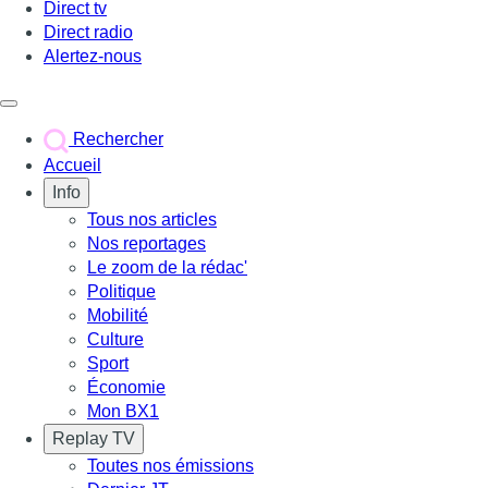
Direct tv
Direct radio
Alertez-nous
Déclencher le menu
Rechercher
Accueil
Info
Tous nos articles
Nos reportages
Le zoom de la rédac'
Politique
Mobilité
Culture
Sport
Économie
Mon BX1
Replay TV
Toutes nos émissions