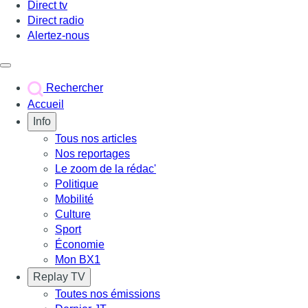
Direct tv
Direct radio
Alertez-nous
Déclencher le menu
Rechercher
Accueil
Info
Tous nos articles
Nos reportages
Le zoom de la rédac'
Politique
Mobilité
Culture
Sport
Économie
Mon BX1
Replay TV
Toutes nos émissions