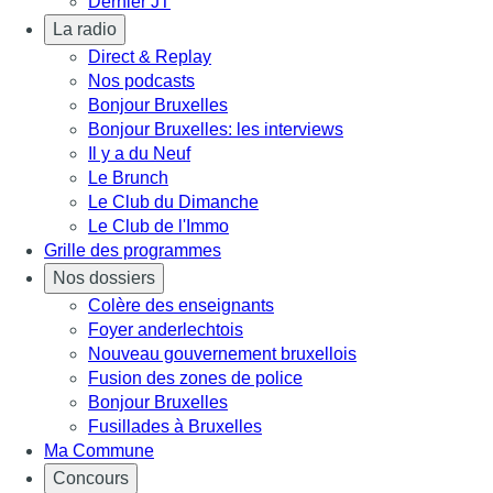
Dernier JT
La radio
Direct & Replay
Nos podcasts
Bonjour Bruxelles
Bonjour Bruxelles: les interviews
Il y a du Neuf
Le Brunch
Le Club du Dimanche
Le Club de l'Immo
Grille des programmes
Nos dossiers
Colère des enseignants
Foyer anderlechtois
Nouveau gouvernement bruxellois
Fusion des zones de police
Bonjour Bruxelles
Fusillades à Bruxelles
Ma Commune
Concours