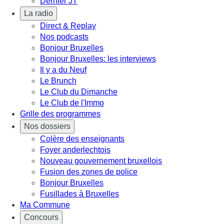
Dernier JT
La radio
Direct & Replay
Nos podcasts
Bonjour Bruxelles
Bonjour Bruxelles: les interviews
Il y a du Neuf
Le Brunch
Le Club du Dimanche
Le Club de l'Immo
Grille des programmes
Nos dossiers
Colère des enseignants
Foyer anderlechtois
Nouveau gouvernement bruxellois
Fusion des zones de police
Bonjour Bruxelles
Fusillades à Bruxelles
Ma Commune
Concours