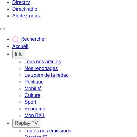
Direct tv
Direct radio
Alertez-nous
Déclencher le menu
Rechercher
Accueil
Info
Tous nos articles
Nos reportages
Le zoom de la rédac'
Politique
Mobilité
Culture
Sport
Économie
Mon BX1
Replay TV
Toutes nos émissions