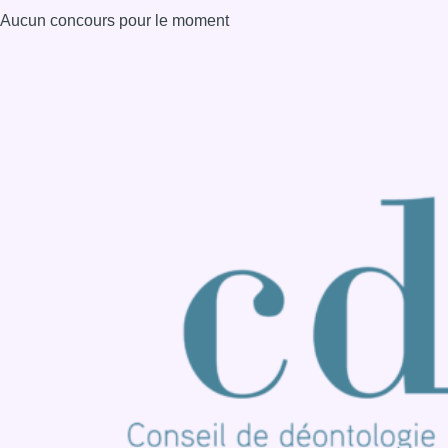
Consulter page Instagram
Consulter page Facebook
Consulter Youtube
Consulter TikTok
Nous rejoindre sur Whatsapp
S'abonner à notre newsletter
Connaître BX1
Publicité
Offres d'emploi
Contact
Mentions légales
Politique de cookies (UE)