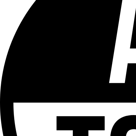
Tous les âges
Aucun contenu préjudiciable.
Plus d'explications sur ce classement
ÉMISSION
Mont des Arts
Partager l'émission
Facebook
Twitter
WhatsApp
Share