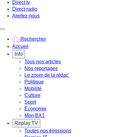
Direct tv
Direct radio
Alertez-nous
Déclencher le menu
Rechercher
Accueil
Info
Tous nos articles
Nos reportages
Le zoom de la rédac'
Politique
Mobilité
Culture
Sport
Économie
Mon BX1
Replay TV
Toutes nos émissions