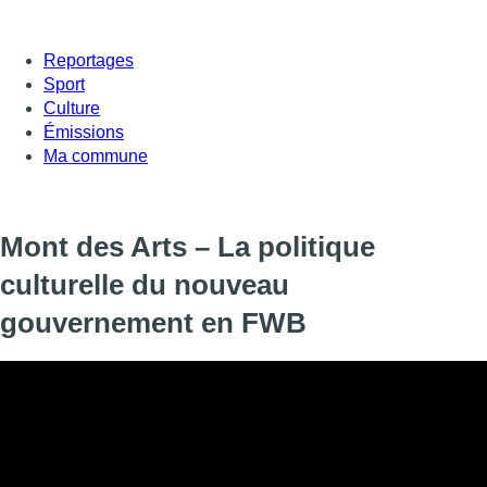
Reportages
Sport
Culture
Émissions
Ma commune
Mont des Arts – La politique
culturelle du nouveau
gouvernement en FWB
David Courier revient sur le programme de politique culturell
Fédération Wallonie-Bruxelles, annoncé lors de la récente décla
Cette future politique s’annonce-t-elle trop ambitieuse ?