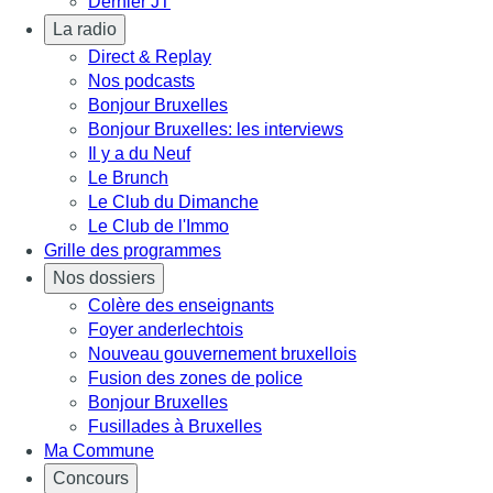
Dernier JT
La radio
Direct & Replay
Nos podcasts
Bonjour Bruxelles
Bonjour Bruxelles: les interviews
Il y a du Neuf
Le Brunch
Le Club du Dimanche
Le Club de l'Immo
Grille des programmes
Nos dossiers
Colère des enseignants
Foyer anderlechtois
Nouveau gouvernement bruxellois
Fusion des zones de police
Bonjour Bruxelles
Fusillades à Bruxelles
Ma Commune
Concours