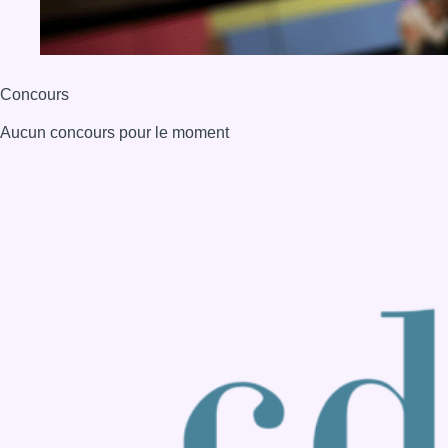
Back to top
Consulter page Instagram
Consulter page Facebook
Consulter Youtube
Consulter TikTok
Nous rejoindre sur Whatsapp
S'abonner à notre newsletter
Connaître BX1
Publicité