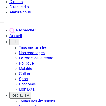
Direct tv
Direct radio
Alertez-nous
Déclencher le menu
Rechercher
Accueil
Info
Tous nos articles
Nos reportages
Le zoom de la rédac'
Politique
Mobilité
Culture
Sport
Économie
Mon BX1
Replay TV
Toutes nos émissions