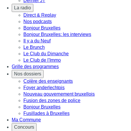
Dernier JT
La radio
Direct & Replay
Nos podcasts
Bonjour Bruxelles
Bonjour Bruxelles: les interviews
Il y a du Neuf
Le Brunch
Le Club du Dimanche
Le Club de l'Immo
Grille des programmes
Nos dossiers
Colère des enseignants
Foyer anderlechtois
Nouveau gouvernement bruxellois
Fusion des zones de police
Bonjour Bruxelles
Fusillades à Bruxelles
Ma Commune
Concours