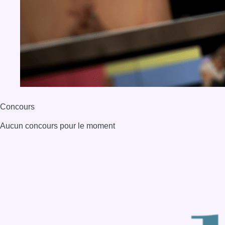
BX1 2026
Back to top
Consulter page Instagram
Consulter page Facebook
Consulter Youtube
Consulter TikTok
Nous rejoindre sur Whatsapp