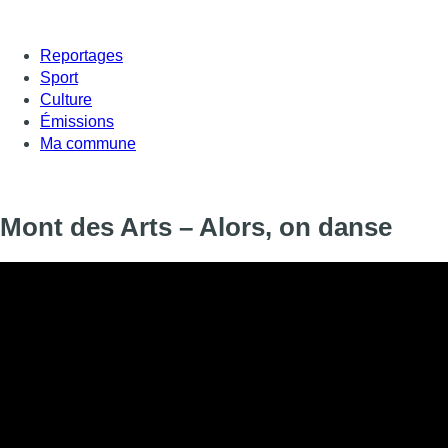
Reportages
Sport
Culture
Émissions
Ma commune
Mont des Arts – Alors, on danse
Du monde en souffrance jusqu’à l’intime, nos corps de femmes 
parlent. Regardez-les se dresser, s’agiter, se mettre en mouveme
nous dit la danse aujourd’hui ?
Mont des arts réunit ce jeudi les chorégraphes et danseuses F
(compagnie Moussoux Bonté), Michèle-Anne Demey, Lisa da Boi