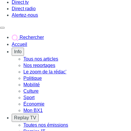
Direct tv
Direct radio
Alertez-nous
Déclencher le menu
Rechercher
Accueil
Info
Tous nos articles
Nos reportages
Le zoom de la rédac'
Politique
Mobilité
Culture
Sport
Économie
Mon BX1
Replay TV
Toutes nos émissions