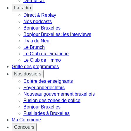
Dernier JT
La radio
Direct & Replay
Nos podcasts
Bonjour Bruxelles
Bonjour Bruxelles: les interviews
Il y a du Neuf
Le Brunch
Le Club du Dimanche
Le Club de l'Immo
Grille des programmes
Nos dossiers
Colère des enseignants
Foyer anderlechtois
Nouveau gouvernement bruxellois
Fusion des zones de police
Bonjour Bruxelles
Fusillades à Bruxelles
Ma Commune
Concours