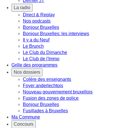
Dernier JT
La radio
Direct & Replay
Nos podcasts
Bonjour Bruxelles
Bonjour Bruxelles: les interviews
Il y a du Neuf
Le Brunch
Le Club du Dimanche
Le Club de l'Immo
Grille des programmes
Nos dossiers
Colère des enseignants
Foyer anderlechtois
Nouveau gouvernement bruxellois
Fusion des zones de police
Bonjour Bruxelles
Fusillades à Bruxelles
Ma Commune
Concours