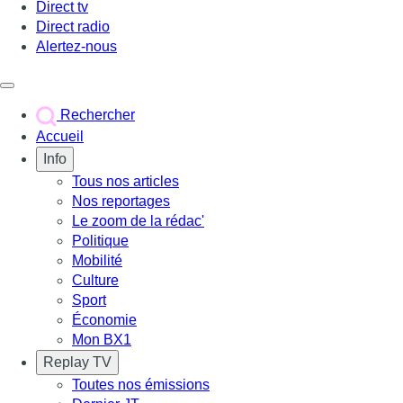
Direct tv
Direct radio
Alertez-nous
Déclencher le menu
Rechercher
Accueil
Info
Tous nos articles
Nos reportages
Le zoom de la rédac'
Politique
Mobilité
Culture
Sport
Économie
Mon BX1
Replay TV
Toutes nos émissions