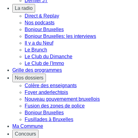
Dernier JT
La radio
Direct & Replay
Nos podcasts
Bonjour Bruxelles
Bonjour Bruxelles: les interviews
Il y a du Neuf
Le Brunch
Le Club du Dimanche
Le Club de l'Immo
Grille des programmes
Nos dossiers
Colère des enseignants
Foyer anderlechtois
Nouveau gouvernement bruxellois
Fusion des zones de police
Bonjour Bruxelles
Fusillades à Bruxelles
Ma Commune
Concours