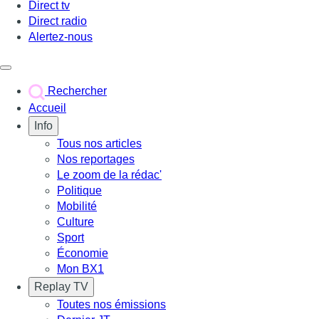
Direct tv
Direct radio
Alertez-nous
Déclencher le menu
Rechercher
Accueil
Info
Tous nos articles
Nos reportages
Le zoom de la rédac'
Politique
Mobilité
Culture
Sport
Économie
Mon BX1
Replay TV
Toutes nos émissions