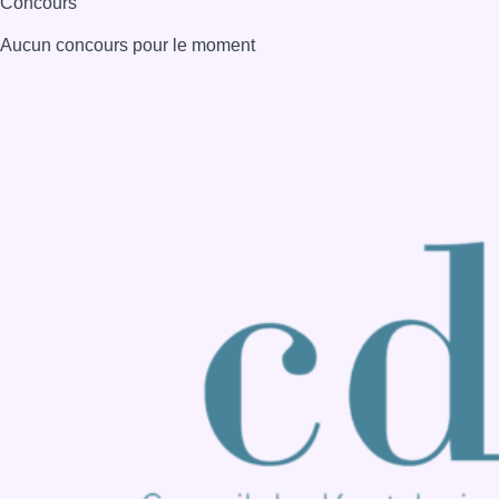
Consulter page Instagram
Consulter page Facebook
Consulter Youtube
Consulter TikTok
Nous rejoindre sur Whatsapp
S'abonner à notre newsletter
Connaître BX1
Publicité
Offres d'emploi
Contact
Mentions légales
Politique de cookies (UE)