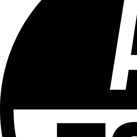
Tous les âges
Aucun contenu préjudiciable.
Plus d'explications sur ce classement
ÉMISSION
#M - Le Mag de la rédac
Partager l'émission
Facebook
Twitter
WhatsApp
Share