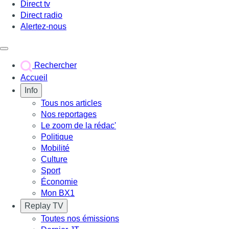
Direct tv
Direct radio
Alertez-nous
Déclencher le menu
Rechercher
Accueil
Info
Tous nos articles
Nos reportages
Le zoom de la rédac'
Politique
Mobilité
Culture
Sport
Économie
Mon BX1
Replay TV
Toutes nos émissions