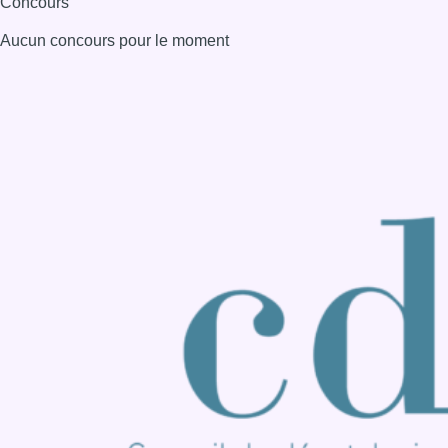
Consulter page Instagram
Consulter page Facebook
Consulter Youtube
Consulter TikTok
Nous rejoindre sur Whatsapp
S'abonner à notre newsletter
Connaître BX1
Publicité
Offres d'emploi
Contact
Mentions légales
Politique de cookies (UE)