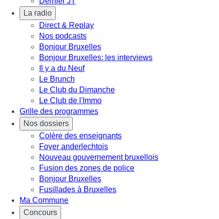
Dernier JT
La radio
Direct & Replay
Nos podcasts
Bonjour Bruxelles
Bonjour Bruxelles: les interviews
Il y a du Neuf
Le Brunch
Le Club du Dimanche
Le Club de l'Immo
Grille des programmes
Nos dossiers
Colère des enseignants
Foyer anderlechtois
Nouveau gouvernement bruxellois
Fusion des zones de police
Bonjour Bruxelles
Fusillades à Bruxelles
Ma Commune
Concours