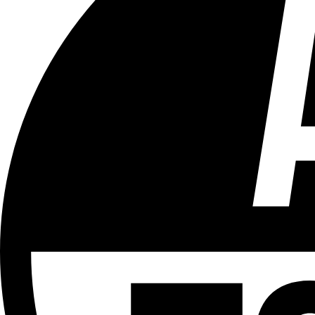
Tous les âges
Aucun contenu préjudiciable.
Plus d'explications sur ce classement
ÉMISSION
#M - Le Mag de la rédac
Partager l'émission
Facebook
Twitter
WhatsApp
Share