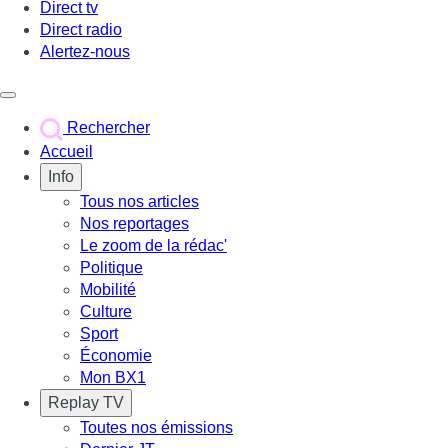
Direct tv
Direct radio
Alertez-nous
Déclencher le menu
Rechercher
Accueil
Info
Tous nos articles
Nos reportages
Le zoom de la rédac'
Politique
Mobilité
Culture
Sport
Économie
Mon BX1
Replay TV
Toutes nos émissions