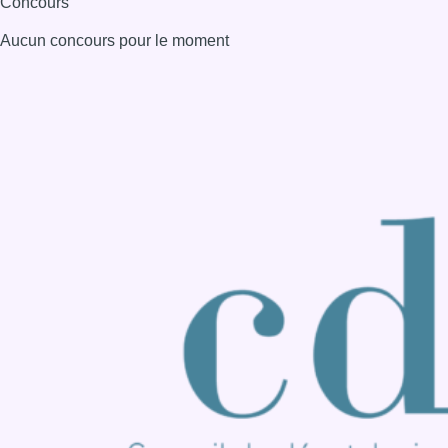
Consulter page Instagram
Consulter page Facebook
Consulter Youtube
Consulter TikTok
Nous rejoindre sur Whatsapp
S'abonner à notre newsletter
Connaître BX1
Publicité
Offres d'emploi
Contact
Mentions légales
Politique de cookies (UE)