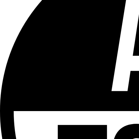
Tous les âges
Aucun contenu préjudiciable.
Plus d'explications sur ce classement
ÉMISSION
#M - Le Mag de la rédac
Partager l'émission
Facebook
Twitter
WhatsApp
Share