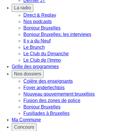
Dernier JT
La radio
Direct & Replay
Nos podcasts
Bonjour Bruxelles
Bonjour Bruxelles: les interviews
Il y a du Neuf
Le Brunch
Le Club du Dimanche
Le Club de l'Immo
Grille des programmes
Nos dossiers
Colère des enseignants
Foyer anderlechtois
Nouveau gouvernement bruxellois
Fusion des zones de police
Bonjour Bruxelles
Fusillades à Bruxelles
Ma Commune
Concours