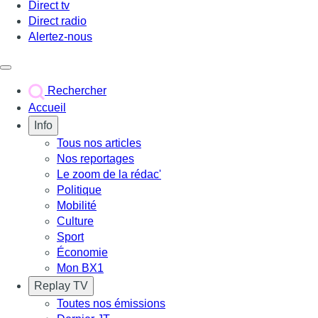
Direct tv
Direct radio
Alertez-nous
Déclencher le menu
Rechercher
Accueil
Info
Tous nos articles
Nos reportages
Le zoom de la rédac'
Politique
Mobilité
Culture
Sport
Économie
Mon BX1
Replay TV
Toutes nos émissions