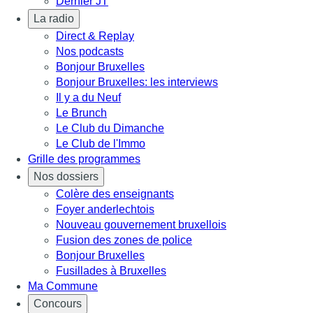
Dernier JT
La radio
Direct & Replay
Nos podcasts
Bonjour Bruxelles
Bonjour Bruxelles: les interviews
Il y a du Neuf
Le Brunch
Le Club du Dimanche
Le Club de l'Immo
Grille des programmes
Nos dossiers
Colère des enseignants
Foyer anderlechtois
Nouveau gouvernement bruxellois
Fusion des zones de police
Bonjour Bruxelles
Fusillades à Bruxelles
Ma Commune
Concours