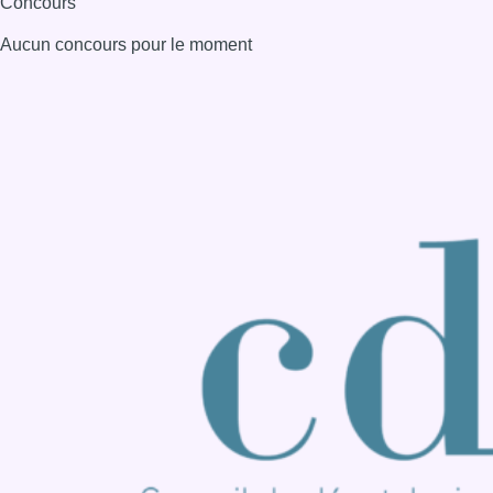
Consulter page Instagram
Consulter page Facebook
Consulter Youtube
Consulter TikTok
Nous rejoindre sur Whatsapp
S'abonner à notre newsletter
Connaître BX1
Publicité
Offres d'emploi
Contact
Mentions légales
Politique de cookies (UE)