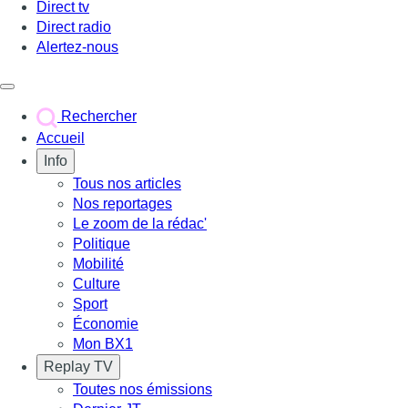
Direct tv
Direct radio
Alertez-nous
Déclencher le menu
Rechercher
Accueil
Info
Tous nos articles
Nos reportages
Le zoom de la rédac'
Politique
Mobilité
Culture
Sport
Économie
Mon BX1
Replay TV
Toutes nos émissions