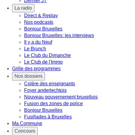
Dernier JT
La radio
Direct & Replay
Nos podcasts
Bonjour Bruxelles
Bonjour Bruxelles: les interviews
Il y a du Neuf
Le Brunch
Le Club du Dimanche
Le Club de l'Immo
Grille des programmes
Nos dossiers
Colère des enseignants
Foyer anderlechtois
Nouveau gouvernement bruxellois
Fusion des zones de police
Bonjour Bruxelles
Fusillades à Bruxelles
Ma Commune
Concours