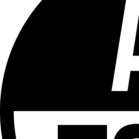
Tous les âges
Aucun contenu préjudiciable.
Plus d'explications sur ce classement
ÉMISSION
L'interview
Partager l'émission
Facebook
Twitter
WhatsApp
Share