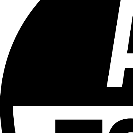
Tous les âges
Aucun contenu préjudiciable.
Plus d'explications sur ce classement
ÉMISSION
L'interview
Partager l'émission
Facebook
Twitter
WhatsApp
Share