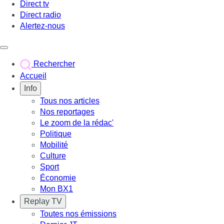
Direct tv
Direct radio
Alertez-nous
Déclencher le menu
Rechercher
Accueil
Info
Tous nos articles
Nos reportages
Le zoom de la rédac'
Politique
Mobilité
Culture
Sport
Économie
Mon BX1
Replay TV
Toutes nos émissions