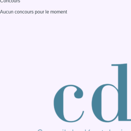
Consulter page Instagram
Consulter page Facebook
Consulter Youtube
Consulter TikTok
Nous rejoindre sur Whatsapp
S'abonner à notre newsletter
Connaître BX1
Publicité
Offres d'emploi
Contact
Mentions légales
Politique de cookies (UE)