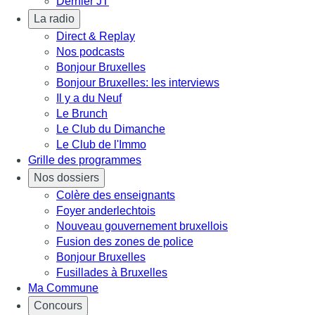
Dernier JT
La radio
Direct & Replay
Nos podcasts
Bonjour Bruxelles
Bonjour Bruxelles: les interviews
Il y a du Neuf
Le Brunch
Le Club du Dimanche
Le Club de l'Immo
Grille des programmes
Nos dossiers
Colère des enseignants
Foyer anderlechtois
Nouveau gouvernement bruxellois
Fusion des zones de police
Bonjour Bruxelles
Fusillades à Bruxelles
Ma Commune
Concours