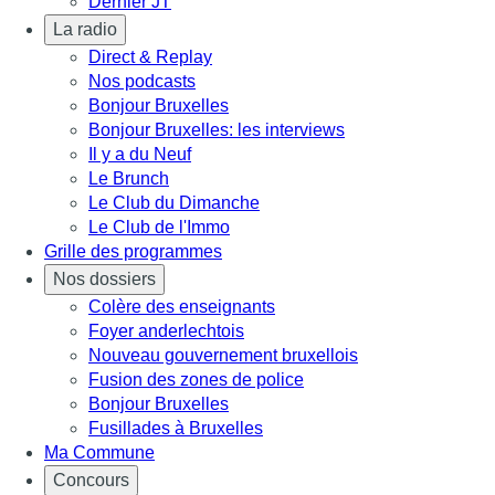
Dernier JT
La radio
Direct & Replay
Nos podcasts
Bonjour Bruxelles
Bonjour Bruxelles: les interviews
Il y a du Neuf
Le Brunch
Le Club du Dimanche
Le Club de l'Immo
Grille des programmes
Nos dossiers
Colère des enseignants
Foyer anderlechtois
Nouveau gouvernement bruxellois
Fusion des zones de police
Bonjour Bruxelles
Fusillades à Bruxelles
Ma Commune
Concours