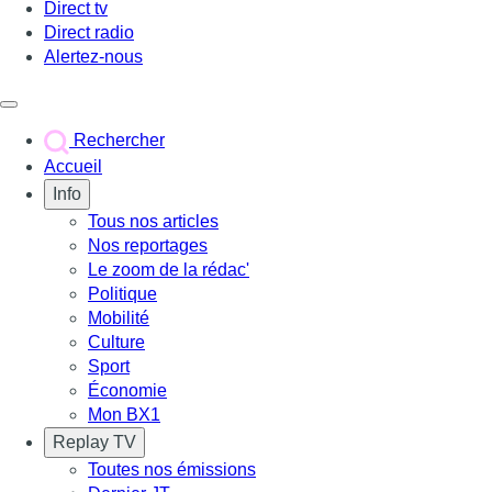
Direct tv
Direct radio
Alertez-nous
Déclencher le menu
Rechercher
Accueil
Info
Tous nos articles
Nos reportages
Le zoom de la rédac'
Politique
Mobilité
Culture
Sport
Économie
Mon BX1
Replay TV
Toutes nos émissions