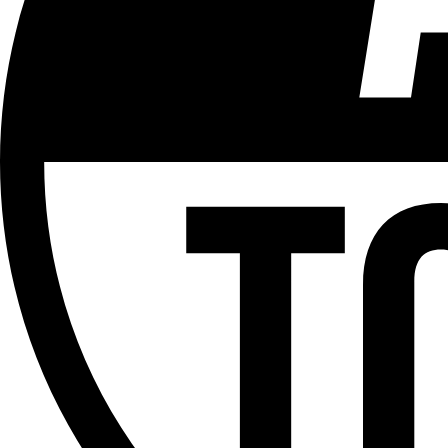
Aucun contenu préjudiciable.
Plus d'explications sur ce classement
ÉMISSION
Le Débrief
Partager l'émission
Facebook
Twitter
WhatsApp
Share
Offres d’emploi