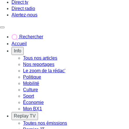
Direct tv
Direct radio
Alertez-nous
Déclencher le menu
Rechercher
Accueil
Info
Tous nos articles
Nos reportages
Le zoom de la rédac'
Politique
Mobilité
Culture
Sport
Économie
Mon BX1
Replay TV
Toutes nos émissions