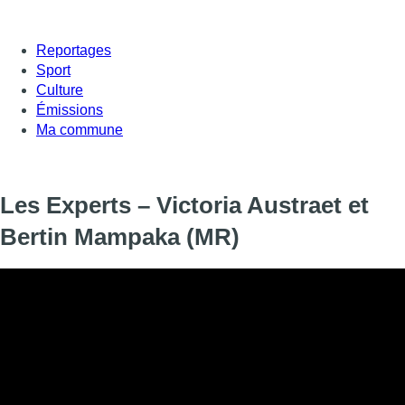
Reportages
Sport
Culture
Émissions
Ma commune
Les Experts – Victoria Austraet et
Bertin Mampaka (MR)
Dans Les Experts de ce samedi, Jean-Jacques Deleeuw invite a
politiques qui ont récemment quitté leur parti : Victoria Austrae
Animal au Parlement bruxellois qui est depuis devenue députée
Mampaka, qui est passé du cdH au MR. Les Experts du jour sont