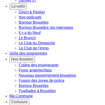
Dernier JT
La radio
Direct & Replay
Nos podcasts
Bonjour Bruxelles
Bonjour Bruxelles: les interviews
Il y a du Neuf
Le Brunch
Le Club du Dimanche
Le Club de l'Immo
Grille des programmes
Nos dossiers
Colère des enseignants
Foyer anderlechtois
Nouveau gouvernement bruxellois
Fusion des zones de police
Bonjour Bruxelles
Fusillades à Bruxelles
Ma Commune
Concours