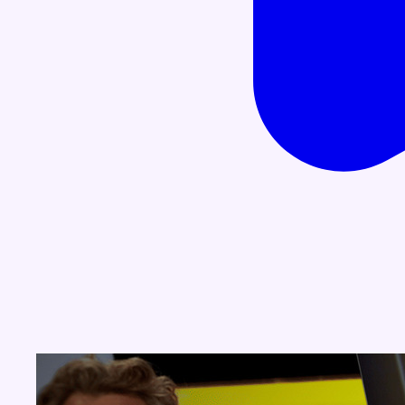
Concours
Aucun concours pour le moment