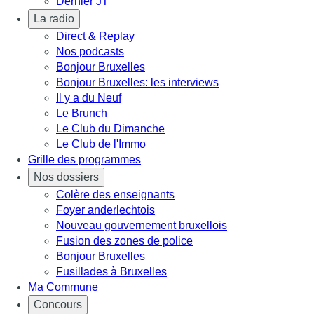
Dernier JT
La radio
Direct & Replay
Nos podcasts
Bonjour Bruxelles
Bonjour Bruxelles: les interviews
Il y a du Neuf
Le Brunch
Le Club du Dimanche
Le Club de l'Immo
Grille des programmes
Nos dossiers
Colère des enseignants
Foyer anderlechtois
Nouveau gouvernement bruxellois
Fusion des zones de police
Bonjour Bruxelles
Fusillades à Bruxelles
Ma Commune
Concours