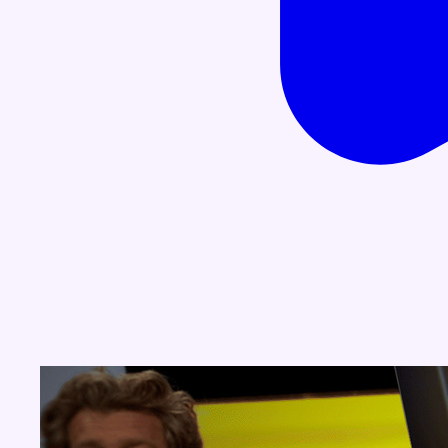
Concours
Aucun concours pour le moment