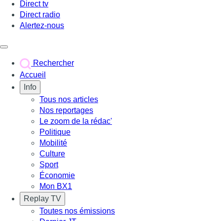
Direct tv
Direct radio
Alertez-nous
Déclencher le menu
Rechercher
Accueil
Info
Tous nos articles
Nos reportages
Le zoom de la rédac'
Politique
Mobilité
Culture
Sport
Économie
Mon BX1
Replay TV
Toutes nos émissions