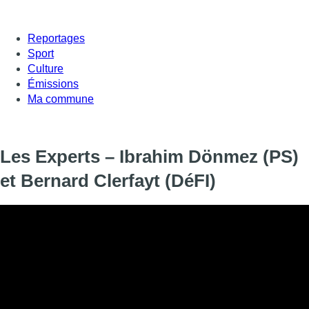
Reportages
Sport
Culture
Émissions
Ma commune
Les Experts – Ibrahim Dönmez (PS)
et Bernard Clerfayt (DéFI)
L’annonce de la fin des Cora, la diversité dans les entreprises 
l’épineuse question du home du CPAS schaerbeekois, la fermeture
mise en place du nouveau collège de St Josse. Voilà les thème
avec les journalistes Salwa Boujour et Karim Fadoul (RTBF), le