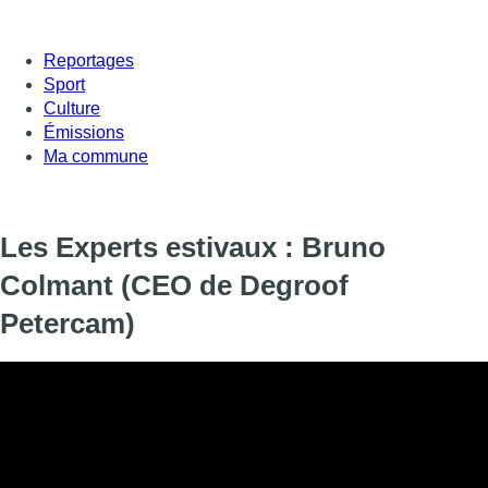
Reportages
Sport
Culture
Émissions
Ma commune
Les Experts estivaux : Bruno
Colmant (CEO de Degroof
Petercam)
Informations
DIFFUSION
24 août 2019 de 18:28 à 18:54