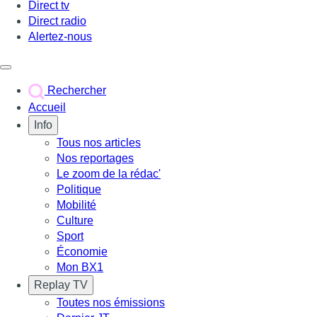
Direct tv
Direct radio
Alertez-nous
Déclencher le menu
Rechercher
Accueil
Info
Tous nos articles
Nos reportages
Le zoom de la rédac'
Politique
Mobilité
Culture
Sport
Économie
Mon BX1
Replay TV
Toutes nos émissions