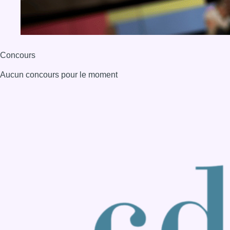
BX1 2026
Back to top
Consulter page Instagram
Consulter page Facebook
Consulter Youtube
Consulter TikTok
Nous rejoindre sur Whatsapp
S'abonner à notre newsletter
Connaître BX1
Publicité