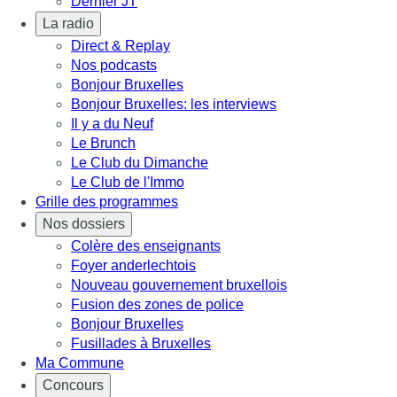
Dernier JT
La radio
Direct & Replay
Nos podcasts
Bonjour Bruxelles
Bonjour Bruxelles: les interviews
Il y a du Neuf
Le Brunch
Le Club du Dimanche
Le Club de l'Immo
Grille des programmes
Nos dossiers
Colère des enseignants
Foyer anderlechtois
Nouveau gouvernement bruxellois
Fusion des zones de police
Bonjour Bruxelles
Fusillades à Bruxelles
Ma Commune
Concours