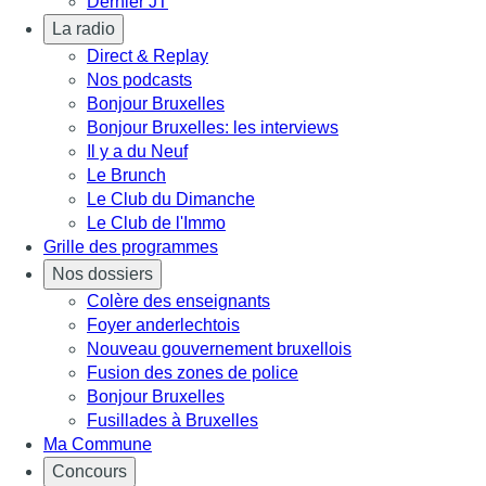
Dernier JT
La radio
Direct & Replay
Nos podcasts
Bonjour Bruxelles
Bonjour Bruxelles: les interviews
Il y a du Neuf
Le Brunch
Le Club du Dimanche
Le Club de l'Immo
Grille des programmes
Nos dossiers
Colère des enseignants
Foyer anderlechtois
Nouveau gouvernement bruxellois
Fusion des zones de police
Bonjour Bruxelles
Fusillades à Bruxelles
Ma Commune
Concours