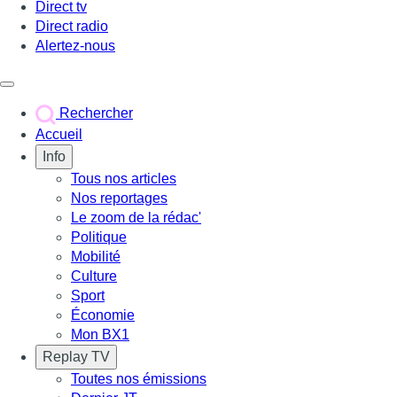
Direct tv
Direct radio
Alertez-nous
Déclencher le menu
Rechercher
Accueil
Info
Tous nos articles
Nos reportages
Le zoom de la rédac'
Politique
Mobilité
Culture
Sport
Économie
Mon BX1
Replay TV
Toutes nos émissions