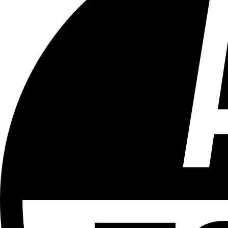
Tous les âges
Aucun contenu préjudiciable.
Plus d'explications sur ce classement
ÉMISSION
Le Débrief
Partager l'émission
Facebook
Twitter
WhatsApp
Share