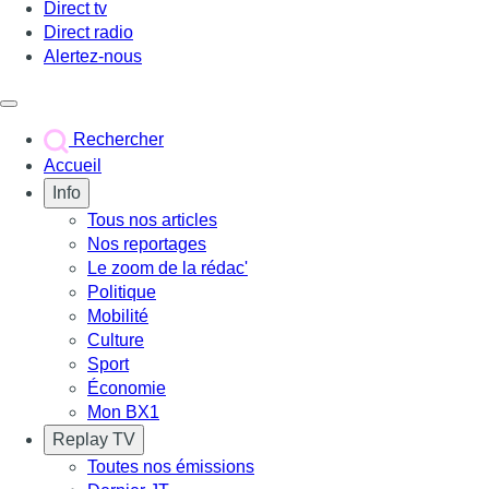
Direct tv
Direct radio
Alertez-nous
Déclencher le menu
Rechercher
Accueil
Info
Tous nos articles
Nos reportages
Le zoom de la rédac'
Politique
Mobilité
Culture
Sport
Économie
Mon BX1
Replay TV
Toutes nos émissions