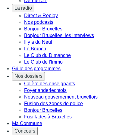
Dernier JT
La radio
Direct & Replay
Nos podcasts
Bonjour Bruxelles
Bonjour Bruxelles: les interviews
Il y a du Neuf
Le Brunch
Le Club du Dimanche
Le Club de l'Immo
Grille des programmes
Nos dossiers
Colère des enseignants
Foyer anderlechtois
Nouveau gouvernement bruxellois
Fusion des zones de police
Bonjour Bruxelles
Fusillades à Bruxelles
Ma Commune
Concours