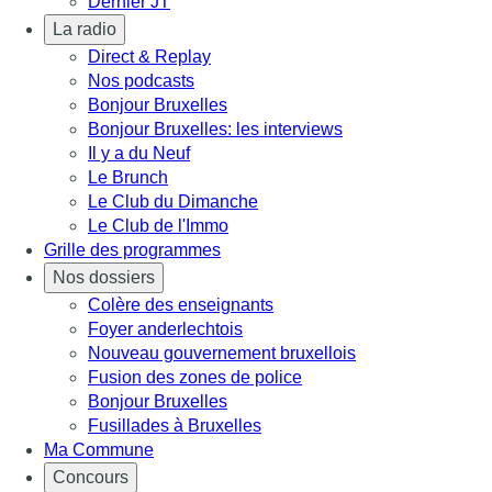
Dernier JT
La radio
Direct & Replay
Nos podcasts
Bonjour Bruxelles
Bonjour Bruxelles: les interviews
Il y a du Neuf
Le Brunch
Le Club du Dimanche
Le Club de l'Immo
Grille des programmes
Nos dossiers
Colère des enseignants
Foyer anderlechtois
Nouveau gouvernement bruxellois
Fusion des zones de police
Bonjour Bruxelles
Fusillades à Bruxelles
Ma Commune
Concours