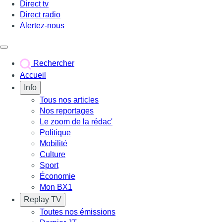
Direct tv
Direct radio
Alertez-nous
Déclencher le menu
Rechercher
Accueil
Info
Tous nos articles
Nos reportages
Le zoom de la rédac'
Politique
Mobilité
Culture
Sport
Économie
Mon BX1
Replay TV
Toutes nos émissions