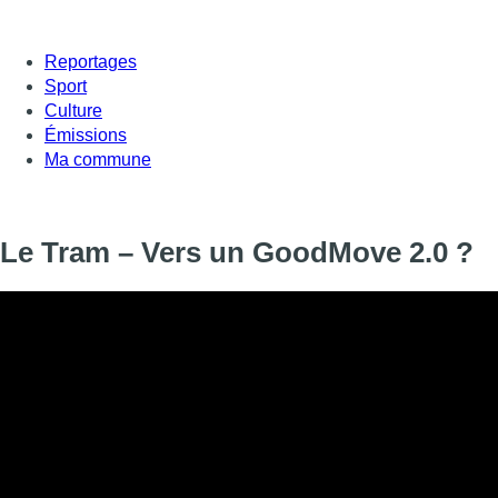
Reportages
Sport
Culture
Émissions
Ma commune
Le Tram – Vers un GoodMove 2.0 ?
Le plan goodmove et les mailles apaisées sont-ils définitivemen
ressembleront les prochains plans de mobilité ? Comment rendre
habitants ?
Informations