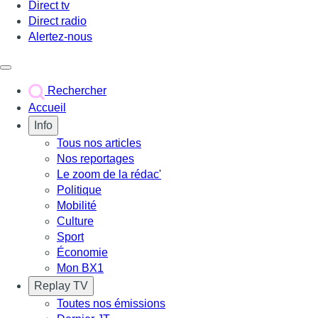
Direct tv
Direct radio
Alertez-nous
Déclencher le menu
Rechercher
Accueil
Info
Tous nos articles
Nos reportages
Le zoom de la rédac'
Politique
Mobilité
Culture
Sport
Économie
Mon BX1
Replay TV
Toutes nos émissions