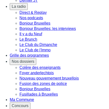
Dernier JT
La radio
Direct & Replay
Nos podcasts
Bonjour Bruxelles
Bonjour Bruxelles: les interviews
Il y a du Neuf
Le Brunch
Le Club du Dimanche
Le Club de l'Immo
Grille des programmes
Nos dossiers
Colère des enseignants
Foyer anderlechtois
Nouveau gouvernement bruxellois
Fusion des zones de police
Bonjour Bruxelles
Fusillades à Bruxelles
Ma Commune
Concours