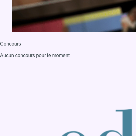
BX1 2026
Back to top
Consulter page Instagram
Consulter page Facebook
Consulter Youtube
Consulter TikTok
Nous rejoindre sur Whatsapp
S'abonner à notre newsletter