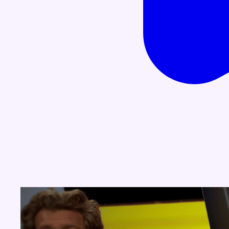
Concours
Aucun concours pour le moment