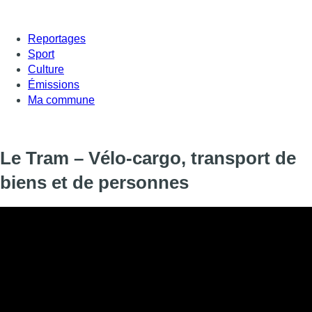
Reportages
Sport
Culture
Émissions
Ma commune
Le Tram – Vélo-cargo, transport de
biens et de personnes
Les vélos-cargos représentent aujourd’hui 2% du marché bruxell
changent et le vélo-cargo semble s’imposer comme une alternati
mais aussi pour les déplacements familiaux. On en parle dans 
ses invités, Florence Le Cocq de Pro Velo Bruxsel, et Renaud S