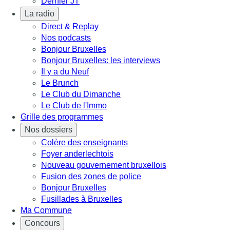
Dernier JT
La radio
Direct & Replay
Nos podcasts
Bonjour Bruxelles
Bonjour Bruxelles: les interviews
Il y a du Neuf
Le Brunch
Le Club du Dimanche
Le Club de l'Immo
Grille des programmes
Nos dossiers
Colère des enseignants
Foyer anderlechtois
Nouveau gouvernement bruxellois
Fusion des zones de police
Bonjour Bruxelles
Fusillades à Bruxelles
Ma Commune
Concours