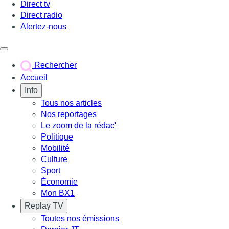
Direct tv
Direct radio
Alertez-nous
Déclencher le menu
Rechercher
Accueil
Info
Tous nos articles
Nos reportages
Le zoom de la rédac'
Politique
Mobilité
Culture
Sport
Économie
Mon BX1
Replay TV
Toutes nos émissions