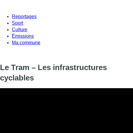
Reportages
Sport
Culture
Émissions
Ma commune
Le Tram – Les infrastructures
cyclables
De nombreuses infrastructures cyclables ont récemment été co
sont-elles financées ? Sont-elles suffisamment lisibles pour tou
Informations