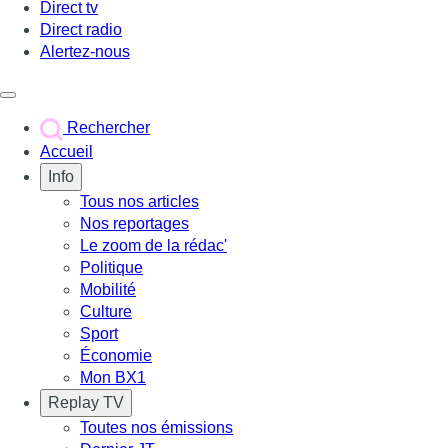
Direct tv
Direct radio
Alertez-nous
Déclencher le menu
Rechercher
Accueil
Info
Tous nos articles
Nos reportages
Le zoom de la rédac'
Politique
Mobilité
Culture
Sport
Économie
Mon BX1
Replay TV
Toutes nos émissions