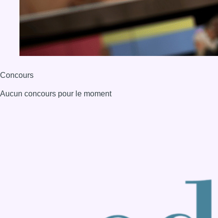
BX1 2026
Back to top
Consulter page Instagram
Consulter page Facebook
Consulter Youtube
Consulter TikTok
Nous rejoindre sur Whatsapp
S'abonner à notre newsletter