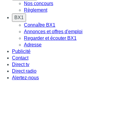
Nos concours
Règlement
BX1
Connaître BX1
Annonces et offres d'emploi
Regarder et écouter BX1
Adresse
Publicité
Contact
Direct tv
Direct radio
Alertez-nous