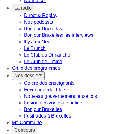
Dernier JT
La radio
Direct & Replay
Nos podcasts
Bonjour Bruxelles
Bonjour Bruxelles: les interviews
Il y a du Neuf
Le Brunch
Le Club du Dimanche
Le Club de l'Immo
Grille des programmes
Nos dossiers
Colère des enseignants
Foyer anderlechtois
Nouveau gouvernement bruxellois
Fusion des zones de police
Bonjour Bruxelles
Fusillades à Bruxelles
Ma Commune
Concours