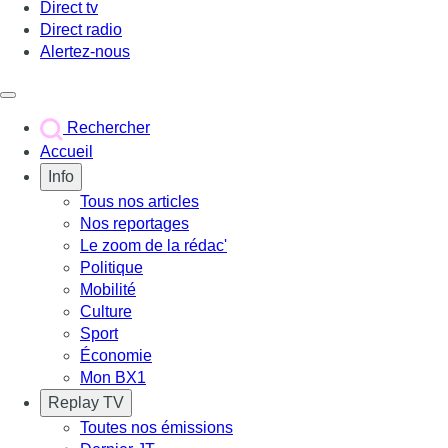
Direct tv
Direct radio
Alertez-nous
Déclencher le menu
Rechercher
Accueil
Info
Tous nos articles
Nos reportages
Le zoom de la rédac'
Politique
Mobilité
Culture
Sport
Économie
Mon BX1
Replay TV
Toutes nos émissions