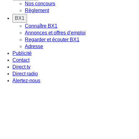
Nos concours
Règlement
BX1
Connaître BX1
Annonces et offres d'emploi
Regarder et écouter BX1
Adresse
Publicité
Contact
Direct tv
Direct radio
Alertez-nous