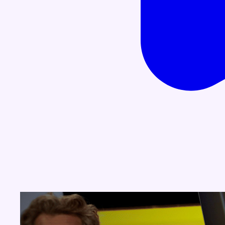
Concours
Aucun concours pour le moment