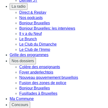
Dernier JT
La radio
Direct & Replay
Nos podcasts
Bonjour Bruxelles
Bonjour Bruxelles: les interviews
Il y a du Neuf
Le Brunch
Le Club du Dimanche
Le Club de l'Immo
Grille des programmes
Nos dossiers
Colère des enseignants
Foyer anderlechtois
Nouveau gouvernement bruxellois
Fusion des zones de police
Bonjour Bruxelles
Fusillades à Bruxelles
Ma Commune
Concours