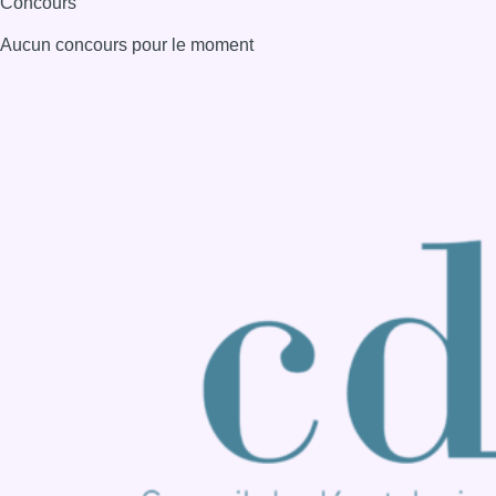
Consulter page Instagram
Consulter page Facebook
Consulter Youtube
Consulter TikTok
Nous rejoindre sur Whatsapp
S'abonner à notre newsletter
Connaître BX1
Publicité
Offres d'emploi
Contact
Mentions légales
Politique de cookies (UE)