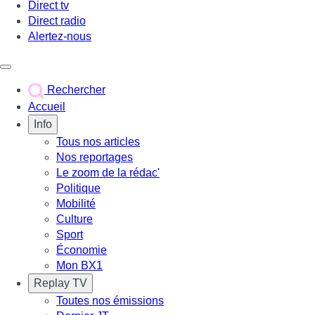
Direct tv
Direct radio
Alertez-nous
Déclencher le menu
Rechercher
Accueil
Info
Tous nos articles
Nos reportages
Le zoom de la rédac'
Politique
Mobilité
Culture
Sport
Économie
Mon BX1
Replay TV
Toutes nos émissions