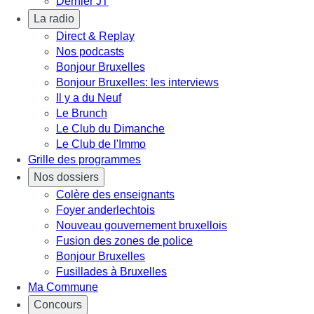
Dernier JT
La radio
Direct & Replay
Nos podcasts
Bonjour Bruxelles
Bonjour Bruxelles: les interviews
Il y a du Neuf
Le Brunch
Le Club du Dimanche
Le Club de l'Immo
Grille des programmes
Nos dossiers
Colère des enseignants
Foyer anderlechtois
Nouveau gouvernement bruxellois
Fusion des zones de police
Bonjour Bruxelles
Fusillades à Bruxelles
Ma Commune
Concours