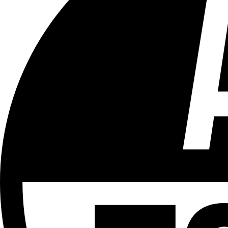
Tous les âges
Aucun contenu préjudiciable.
Plus d'explications sur ce classement
ÉMISSION
Le Tram
Partager l'émission
Facebook
Twitter
WhatsApp
Share