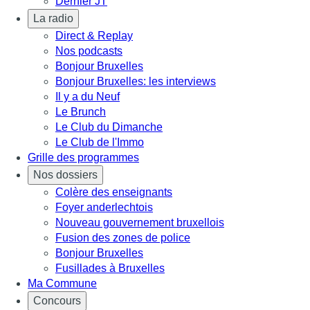
Dernier JT
La radio
Direct & Replay
Nos podcasts
Bonjour Bruxelles
Bonjour Bruxelles: les interviews
Il y a du Neuf
Le Brunch
Le Club du Dimanche
Le Club de l'Immo
Grille des programmes
Nos dossiers
Colère des enseignants
Foyer anderlechtois
Nouveau gouvernement bruxellois
Fusion des zones de police
Bonjour Bruxelles
Fusillades à Bruxelles
Ma Commune
Concours