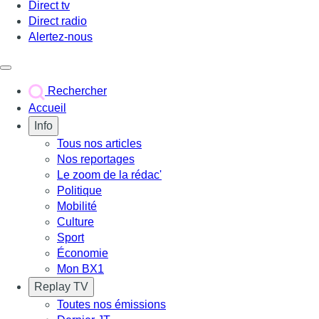
Direct tv
Direct radio
Alertez-nous
Déclencher le menu
Rechercher
Accueil
Info
Tous nos articles
Nos reportages
Le zoom de la rédac'
Politique
Mobilité
Culture
Sport
Économie
Mon BX1
Replay TV
Toutes nos émissions