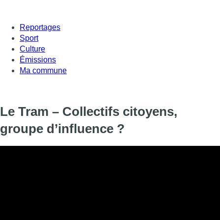
Reportages
Sport
Culture
Émissions
Ma commune
Le Tram – Collectifs citoyens,
groupe d’influence ?
1030/0 Schaerbeek, 1140/0 Evere, 1081/0 Koekelberg, 1080/0
mobilisent face au problème de l’insécurité routière. Des collect
communes bruxelloises pour en appeler au respect des règles
lancé et le Tram s’interroge : quelle influence ont ces collectifs 