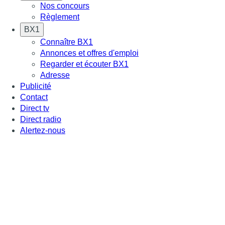
Nos concours
Règlement
BX1
Connaître BX1
Annonces et offres d'emploi
Regarder et écouter BX1
Adresse
Publicité
Contact
Direct tv
Direct radio
Alertez-nous