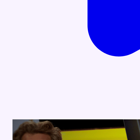
Concours
Aucun concours pour le moment