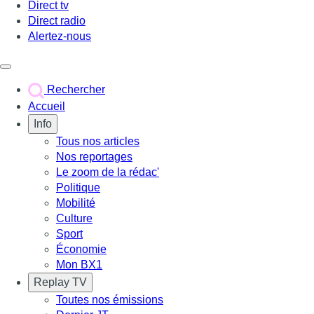
Direct tv
Direct radio
Alertez-nous
Déclencher le menu
Rechercher
Accueil
Info
Tous nos articles
Nos reportages
Le zoom de la rédac'
Politique
Mobilité
Culture
Sport
Économie
Mon BX1
Replay TV
Toutes nos émissions