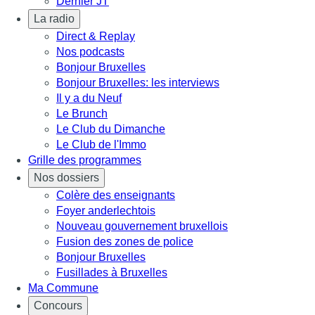
Dernier JT
La radio
Direct & Replay
Nos podcasts
Bonjour Bruxelles
Bonjour Bruxelles: les interviews
Il y a du Neuf
Le Brunch
Le Club du Dimanche
Le Club de l'Immo
Grille des programmes
Nos dossiers
Colère des enseignants
Foyer anderlechtois
Nouveau gouvernement bruxellois
Fusion des zones de police
Bonjour Bruxelles
Fusillades à Bruxelles
Ma Commune
Concours