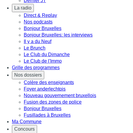
Dernier JT
La radio
Direct & Replay
Nos podcasts
Bonjour Bruxelles
Bonjour Bruxelles: les interviews
Il y a du Neuf
Le Brunch
Le Club du Dimanche
Le Club de l'Immo
Grille des programmes
Nos dossiers
Colère des enseignants
Foyer anderlechtois
Nouveau gouvernement bruxellois
Fusion des zones de police
Bonjour Bruxelles
Fusillades à Bruxelles
Ma Commune
Concours