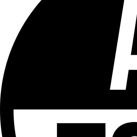
Tous les âges
Aucun contenu préjudiciable.
Plus d'explications sur ce classement
ÉMISSION
Le Tram
Partager l'émission
Facebook
Twitter
WhatsApp
Share