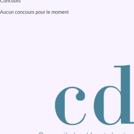
Consulter page Instagram
Consulter page Facebook
Consulter Youtube
Consulter TikTok
Nous rejoindre sur Whatsapp
S'abonner à notre newsletter
Connaître BX1
Publicité
Offres d'emploi
Contact
Mentions légales
Politique de cookies (UE)