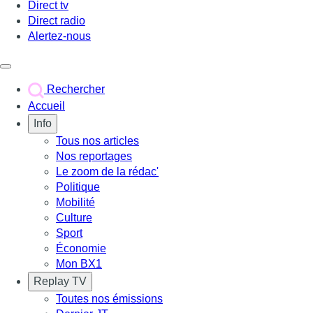
Direct tv
Direct radio
Alertez-nous
Déclencher le menu
Rechercher
Accueil
Info
Tous nos articles
Nos reportages
Le zoom de la rédac'
Politique
Mobilité
Culture
Sport
Économie
Mon BX1
Replay TV
Toutes nos émissions