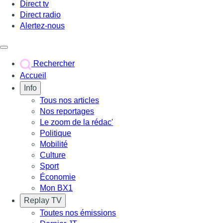
Direct tv
Direct radio
Alertez-nous
Déclencher le menu
Rechercher
Accueil
Info
Tous nos articles
Nos reportages
Le zoom de la rédac'
Politique
Mobilité
Culture
Sport
Économie
Mon BX1
Replay TV
Toutes nos émissions