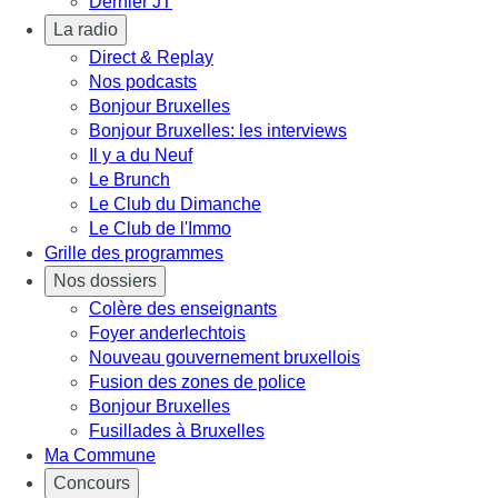
Dernier JT
La radio
Direct & Replay
Nos podcasts
Bonjour Bruxelles
Bonjour Bruxelles: les interviews
Il y a du Neuf
Le Brunch
Le Club du Dimanche
Le Club de l'Immo
Grille des programmes
Nos dossiers
Colère des enseignants
Foyer anderlechtois
Nouveau gouvernement bruxellois
Fusion des zones de police
Bonjour Bruxelles
Fusillades à Bruxelles
Ma Commune
Concours