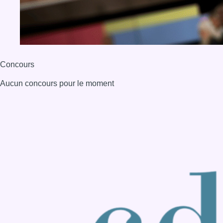
BX1 2026
Back to top
Consulter page Instagram
Consulter page Facebook
Consulter Youtube
Consulter TikTok
Nous rejoindre sur Whatsapp
S'abonner à notre newsletter
Connaître BX1