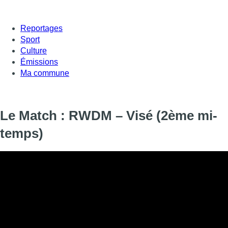
Reportages
Sport
Culture
Émissions
Ma commune
Le Match : RWDM – Visé (2ème mi-
temps)
Le Match : RWDM – Visé (2ème mi-temps)
Informations
DIFFUSION