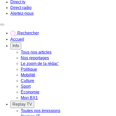
Direct tv
Direct radio
Alertez-nous
Déclencher le menu
Rechercher
Accueil
Info
Tous nos articles
Nos reportages
Le zoom de la rédac'
Politique
Mobilité
Culture
Sport
Économie
Mon BX1
Replay TV
Toutes nos émissions