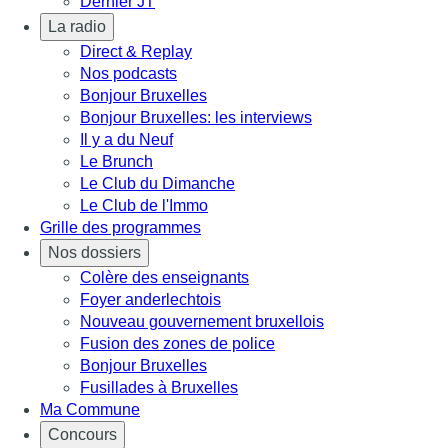
Dernier JT
La radio
Direct & Replay
Nos podcasts
Bonjour Bruxelles
Bonjour Bruxelles: les interviews
Il y a du Neuf
Le Brunch
Le Club du Dimanche
Le Club de l'Immo
Grille des programmes
Nos dossiers
Colère des enseignants
Foyer anderlechtois
Nouveau gouvernement bruxellois
Fusion des zones de police
Bonjour Bruxelles
Fusillades à Bruxelles
Ma Commune
Concours