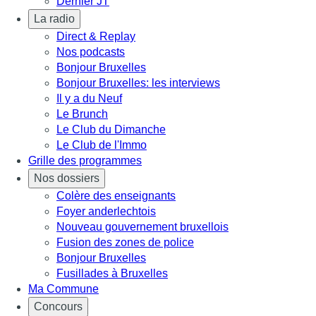
Dernier JT
La radio
Direct & Replay
Nos podcasts
Bonjour Bruxelles
Bonjour Bruxelles: les interviews
Il y a du Neuf
Le Brunch
Le Club du Dimanche
Le Club de l'Immo
Grille des programmes
Nos dossiers
Colère des enseignants
Foyer anderlechtois
Nouveau gouvernement bruxellois
Fusion des zones de police
Bonjour Bruxelles
Fusillades à Bruxelles
Ma Commune
Concours