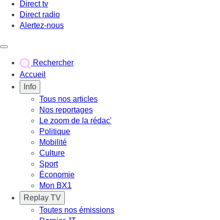
Direct tv
Direct radio
Alertez-nous
Déclencher le menu
Rechercher
Accueil
Info
Tous nos articles
Nos reportages
Le zoom de la rédac'
Politique
Mobilité
Culture
Sport
Économie
Mon BX1
Replay TV
Toutes nos émissions