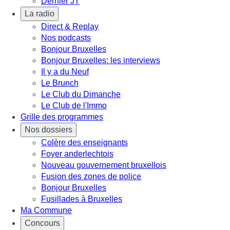
Dernier JT
La radio
Direct & Replay
Nos podcasts
Bonjour Bruxelles
Bonjour Bruxelles: les interviews
Il y a du Neuf
Le Brunch
Le Club du Dimanche
Le Club de l'Immo
Grille des programmes
Nos dossiers
Colère des enseignants
Foyer anderlechtois
Nouveau gouvernement bruxellois
Fusion des zones de police
Bonjour Bruxelles
Fusillades à Bruxelles
Ma Commune
Concours