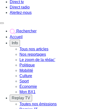
Direct tv
Direct radio
Alertez-nous
Déclencher le menu
Rechercher
Accueil
Info
Tous nos articles
Nos reportages
Le zoom de la rédac'
Politique
Mobilité
Culture
Sport
Économie
Mon BX1
Replay TV
Toutes nos émissions