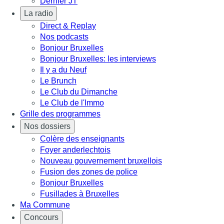
Dernier JT
La radio
Direct & Replay
Nos podcasts
Bonjour Bruxelles
Bonjour Bruxelles: les interviews
Il y a du Neuf
Le Brunch
Le Club du Dimanche
Le Club de l'Immo
Grille des programmes
Nos dossiers
Colère des enseignants
Foyer anderlechtois
Nouveau gouvernement bruxellois
Fusion des zones de police
Bonjour Bruxelles
Fusillades à Bruxelles
Ma Commune
Concours