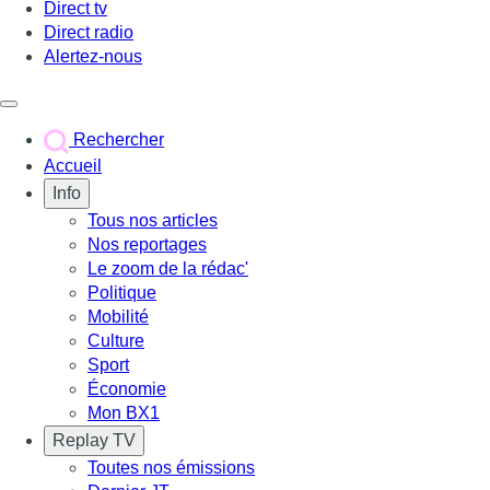
Direct tv
Direct radio
Alertez-nous
Déclencher le menu
Rechercher
Accueil
Info
Tous nos articles
Nos reportages
Le zoom de la rédac'
Politique
Mobilité
Culture
Sport
Économie
Mon BX1
Replay TV
Toutes nos émissions