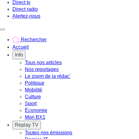
Direct tv
Direct radio
Alertez-nous
Déclencher le menu
Rechercher
Accueil
Info
Tous nos articles
Nos reportages
Le zoom de la rédac'
Politique
Mobilité
Culture
Sport
Économie
Mon BX1
Replay TV
Toutes nos émissions