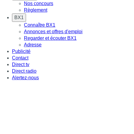
Nos concours
Règlement
BX1
Connaître BX1
Annonces et offres d'emploi
Regarder et écouter BX1
Adresse
Publicité
Contact
Direct tv
Direct radio
Alertez-nous