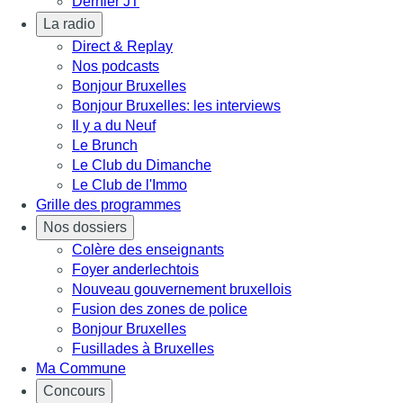
Dernier JT
La radio
Direct & Replay
Nos podcasts
Bonjour Bruxelles
Bonjour Bruxelles: les interviews
Il y a du Neuf
Le Brunch
Le Club du Dimanche
Le Club de l'Immo
Grille des programmes
Nos dossiers
Colère des enseignants
Foyer anderlechtois
Nouveau gouvernement bruxellois
Fusion des zones de police
Bonjour Bruxelles
Fusillades à Bruxelles
Ma Commune
Concours