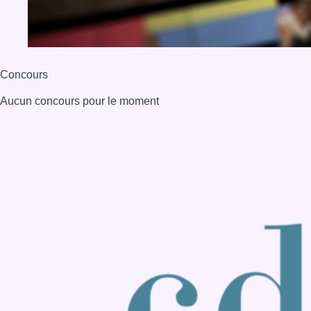
BX1 2026
Back to top
Consulter page Instagram
Consulter page Facebook
Consulter Youtube
Consulter TikTok
Nous rejoindre sur Whatsapp
S'abonner à notre newsletter
Connaître BX1
Publicité