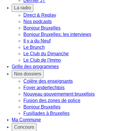
Dernier JT
La radio
Direct & Replay
Nos podcasts
Bonjour Bruxelles
Bonjour Bruxelles: les interviews
Il y a du Neuf
Le Brunch
Le Club du Dimanche
Le Club de l'Immo
Grille des programmes
Nos dossiers
Colère des enseignants
Foyer anderlechtois
Nouveau gouvernement bruxellois
Fusion des zones de police
Bonjour Bruxelles
Fusillades à Bruxelles
Ma Commune
Concours