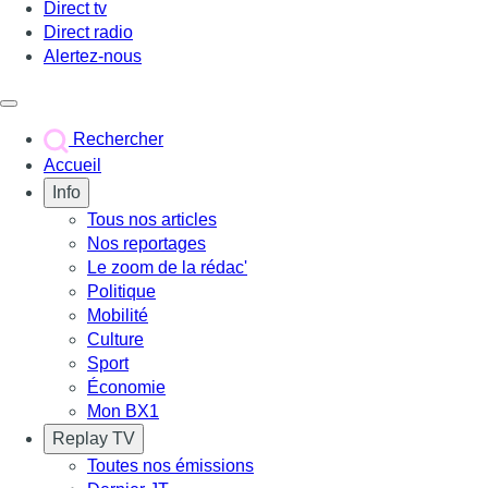
Direct tv
Direct radio
Alertez-nous
Déclencher le menu
Rechercher
Accueil
Info
Tous nos articles
Nos reportages
Le zoom de la rédac'
Politique
Mobilité
Culture
Sport
Économie
Mon BX1
Replay TV
Toutes nos émissions