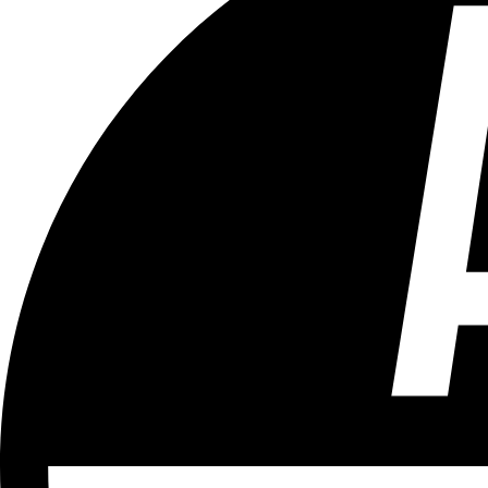
Tous les âges
Aucun contenu préjudiciable.
Plus d'explications sur ce classement
ÉMISSION
Hockey sur gazon - DH Dames
Partager l'émission
Facebook
Twitter
WhatsApp
Share