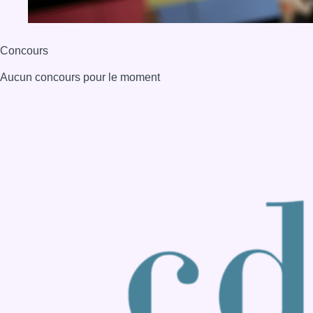
Back to top
Consulter page Instagram
Consulter page Facebook
Consulter Youtube
Consulter TikTok
Nous rejoindre sur Whatsapp
S'abonner à notre newsletter
Connaître BX1
Publicité
Offres d'emploi