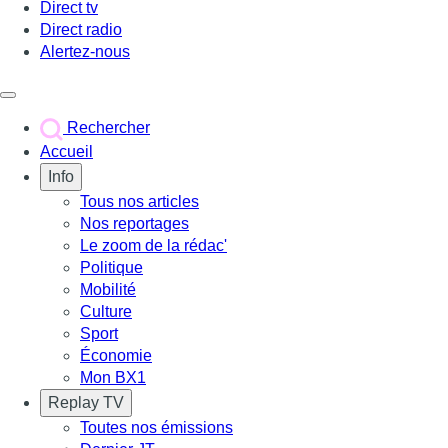
Direct tv
Direct radio
Alertez-nous
Déclencher le menu
Rechercher
Accueil
Info
Tous nos articles
Nos reportages
Le zoom de la rédac'
Politique
Mobilité
Culture
Sport
Économie
Mon BX1
Replay TV
Toutes nos émissions