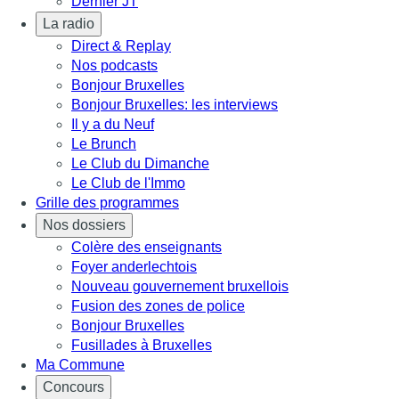
Dernier JT
La radio
Direct & Replay
Nos podcasts
Bonjour Bruxelles
Bonjour Bruxelles: les interviews
Il y a du Neuf
Le Brunch
Le Club du Dimanche
Le Club de l'Immo
Grille des programmes
Nos dossiers
Colère des enseignants
Foyer anderlechtois
Nouveau gouvernement bruxellois
Fusion des zones de police
Bonjour Bruxelles
Fusillades à Bruxelles
Ma Commune
Concours