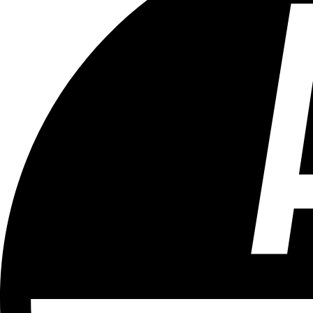
Tous les âges
Aucun contenu préjudiciable.
Plus d'explications sur ce classement
ÉMISSION
Hockey sur gazon - DH Dames
Partager l'émission
Facebook
Twitter
WhatsApp
Share