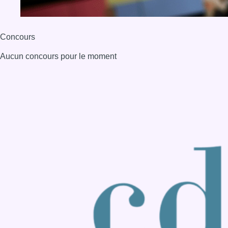
Back to top
Consulter page Instagram
Consulter page Facebook
Consulter Youtube
Consulter TikTok
Nous rejoindre sur Whatsapp
S'abonner à notre newsletter
Connaître BX1
Publicité
Offres d'emploi